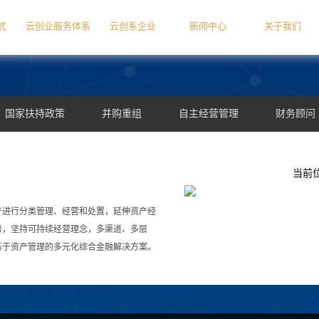
式
云创业服务体系
云创系企业
新闻中心
关于我们
国家扶持政策
并购重组
自主经营管理
财务顾问
内控体系
财务托管
云创业服务体系
TOC管理
当前
融资租赁与供应链金融
IT建设
区级扶持政策
破产重整
产进行分类管理、经营和处置，延伸资产经
政策新闻
关于我们
客户案例
投联贷
客
势，坚持可持续经营理念，多渠道、多层
基于资产管理的多元化综合金融解决方案。
政策咨询
企业动态
服务申请
政策咨询
联盟企业
基本概念
新闻中心
关于我们