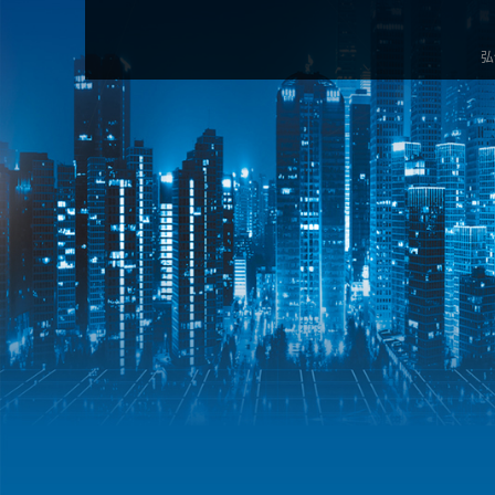
董事长致辞
移动互联应用领域
创新价值
弘
内部刊物
商学院
模式概述
创业
智能物流领域
弘信足迹
智能可穿戴领域
弘信足迹
供应链管理领域
健康环保领域
社会责任
投资银行
产业园
产业